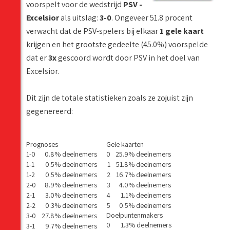
voorspelt voor de wedstrijd
PSV -
Excelsior
als uitslag:
3-0
. Ongeveer 51.8 procent
verwacht dat de PSV-spelers bij elkaar
1 gele kaart
krijgen en het grootste gedeelte (45.0%) voorspelde
dat er
3x
gescoord wordt door PSV in het doel van
Excelsior.
Dit zijn de totale statistieken zoals ze zojuist zijn
gegenereerd:
Prognoses
Gele kaarten
1-0
0.8% deelnemers
0
25.9% deelnemers
1-1
0.5% deelnemers
1
51.8% deelnemers
1-2
0.5% deelnemers
2
16.7% deelnemers
2-0
8.9% deelnemers
3
4.0% deelnemers
2-1
3.0% deelnemers
4
1.1% deelnemers
2-2
0.3% deelnemers
5
0.5% deelnemers
Doelpuntenmakers
3-0
27.8% deelnemers
0
1.3% deelnemers
3-1
9.7% deelnemers