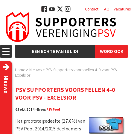
Contact
FAQ
Vacatures
EEN ECHTE FAN IS LID!
WORD OOK
LID!
Home
>
Nieuws
>
PSV Supporters voorspellen 4-0 voor PSV -
Excelsior
Nieuws
PSV SUPPORTERS VOORSPELLEN 4-0
VOOR PSV - EXCELSIOR
05 okt 2014 - Bron:
PSV Pool
Het grootste gedeelte (27.8%) van
PSV Pool 2014/2015 deelnemers