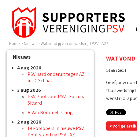
Home
>
Nieuws
>
Wat vond jij van de wedstrijd PSV - AZ?
Nieuws
WAT VOND J
4 aug 2026
19 okt 2014
PSV hard onderuit tegen AZ
in JC Schaal
Geef jouw oorde
3 aug 2026
thuiswedstrijd 
PSV Pool voor PSV - Fortuna
wedstrijdrappor
Sittard
R Van Bommel is jarig
2 aug 2026
< Vorige artik
19 koplopers in nieuwe PSV
Pool-stand na PSV - AZ