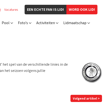
EEN ECHTE FAN IS LID!
WORD OOK LID!
Q
Vacatures
Pool
Foto's
Activiteiten
Lidmaatschap
' het spel van de verschillende linies in de
an het seizoen volgens jullie
Volgend artikel >