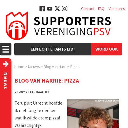
Contact
FAQ
Vacatures
EEN ECHTE FAN IS LID!
WORD OOK
LID!
Home
>
Nieuws
>
Blog van Harrie: Pizza
Nieuws
BLOG VAN HARRIE: PIZZA
26 okt 2014 - Door: HT
Terug uit Utrecht hoefde
ik niet lang te denken
wat ik wilde eten: pizza!
Waarschijnlijk