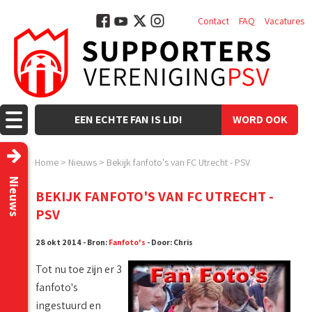
Contact
FAQ
Vacatures
EEN ECHTE FAN IS LID!
WORD OOK
LID!
Home
>
Nieuws
>
Bekijk fanfoto's van FC Utrecht - PSV
Nieuws
BEKIJK FANFOTO'S VAN FC UTRECHT -
PSV
28 okt 2014 - Bron:
Fanfoto's
- Door: Chris
Tot nu toe zijn er 3
fanfoto's
ingestuurd en