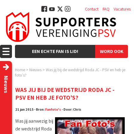
Contact
FAQ
Vacatures
EEN ECHTE FAN IS LID!
WORD OOK
LID!
Home
>
Nieuws
>
Was jij bij de wedstrijd Roda JC - PSV en heb je
foto's?
Nieuws
WAS JIJ BIJ DE WEDSTRIJD RODA JC -
PSV EN HEB JE FOTO'S?
21 jan 2015 - Bron:
Fanfoto's
- Door: Chris
Was jij aanwezig bij
de wedstrijd Roda