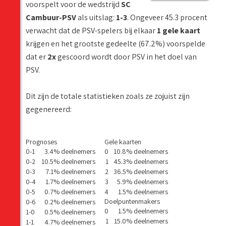
voorspelt voor de wedstrijd
SC
Cambuur-PSV
als uitslag:
1-3
. Ongeveer 45.3 procent
verwacht dat de PSV-spelers bij elkaar
1 gele kaart
krijgen en het grootste gedeelte (67.2%) voorspelde
dat er
2x
gescoord wordt door PSV in het doel van
PSV.
Dit zijn de totale statistieken zoals ze zojuist zijn
gegenereerd:
Prognoses
Gele kaarten
0-1
3.4% deelnemers
0
10.8% deelnemers
0-2
10.5% deelnemers
1
45.3% deelnemers
0-3
7.1% deelnemers
2
36.5% deelnemers
0-4
1.7% deelnemers
3
5.9% deelnemers
0-5
0.7% deelnemers
4
1.5% deelnemers
Doelpuntenmakers
0-6
0.2% deelnemers
0
1.5% deelnemers
1-0
0.5% deelnemers
1
15.0% deelnemers
1-1
4.7% deelnemers