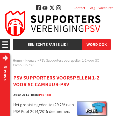
Contact
FAQ
Vacatures
EEN ECHTE FAN IS LID!
WORD OOK
LID!
Home
>
Nieuws
>
PSV Supporters voorspellen 1-2 voor SC
Cambuur-PSV
Nieuws
PSV SUPPORTERS VOORSPELLEN 1-2
VOOR SC CAMBUUR-PSV
24 jan 2015 - Bron:
PSV Pool
Het grootste gedeelte (29.2%) van
PSV Pool 2014/2015 deelnemers