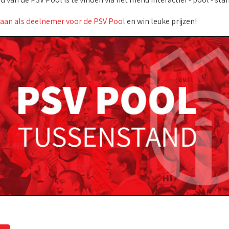
 aan als deelnemer voor de PSV Pool
en win leuke prijzen!