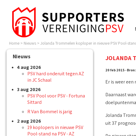
Home
>
Nieuws
>
Jolanda Trommelen koploper in nieuwe PSV Pool-stand
Nieuws
JOLANDA T
4 aug 2026
20 feb 2015 - Bron
PSV hard onderuit tegen AZ
in JC Schaal
Er is weer een
3 aug 2026
Daarnaast war
PSV Pool voor PSV - Fortuna
Sittard
doelpuntenmake
R Van Bommel is jarig
Jolanda Tromme
2 aug 2026
uit 37 prognos
19 koplopers in nieuwe PSV
Pool-stand na PSV - AZ
De nieuwe stand