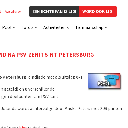
EEN ECHTE FAN IS LID!
WORD OOK LID!
Q
Vacatures
Pool
Foto's
Activiteiten
Lidmaatschap
D NA PSV-ZENIT SINT-PETERSBURG
t-Petersburg
, eindigde met als uitslag
0-1
.
en geteld) en
0
verschillende
igen doelpunten van PSV kant).
. Jolanda wordt achtervolgd door Anske Peters met 209 punten
nd of door
hier
te drukken.