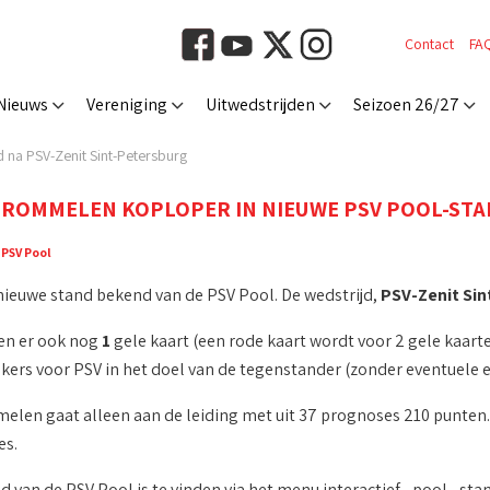
Contact
FA
Nieuws
Vereniging
Uitwedstrijden
Seizoen 26/27
 na PSV-Zenit Sint-Petersburg
ROMMELEN KOPLOPER IN NIEUWE PSV POOL-STAN
:
PSV Pool
 nieuwe stand bekend van de PSV Pool. De wedstrijd,
PSV-Zenit Sin
en er ook nog
1
gele kaart (een rode kaart wordt voor 2 gele kaart
rs voor PSV in het doel van de tegenstander (zonder eventuele e
len gaat alleen aan de leiding met uit 37 prognoses 210 punten
es.
 van de PSV Pool is te vinden via het menu interactief - pool - sta