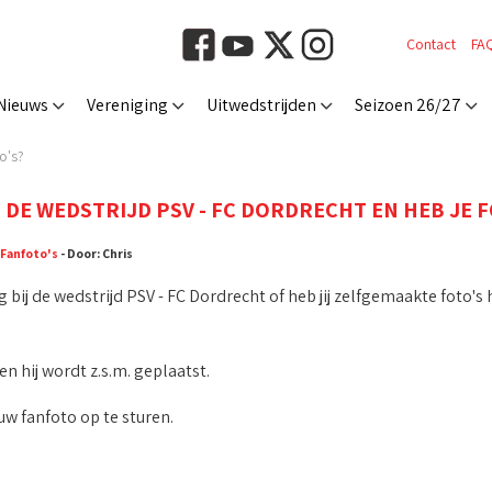
Contact
FA
Nieuws
Vereniging
Uitwedstrijden
Seizoen 26/27
o's?
J DE WEDSTRIJD PSV - FC DORDRECHT EN HEB JE 
Fanfoto's
- Door: Chris
g bij de wedstrijd PSV - FC Dordrecht of heb jij zelfgemaakte foto's
n hij wordt z.s.m. geplaatst.
w fanfoto op te sturen.