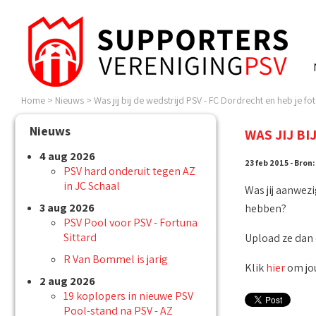
Home
>
Nieuws
>
Was jij bij de wedstrijd PSV - FC Dordrecht en heb je fot
Nieuws
WAS JIJ BI
4 aug 2026
23 feb 2015 - Bron:
PSV hard onderuit tegen AZ
in JC Schaal
Was jij aanwezi
3 aug 2026
hebben?
PSV Pool voor PSV - Fortuna
Sittard
Upload ze dan e
R Van Bommel is jarig
Klik
hier
om jou
2 aug 2026
19 koplopers in nieuwe PSV
Pool-stand na PSV - AZ