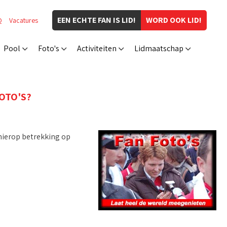
EEN ECHTE FAN IS LID!
WORD OOK LID!
Q
Vacatures
Pool
Foto's
Activiteiten
Lidmaatschap
FOTO'S?
 hierop betrekking op