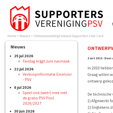
Home
>
Nieuws
>
Ontwerpwedstrijd nieuwe Supporters Club Card
Nieuws
ONTWERPW
25 jul 2026
2 mrt 2015 - Door:
Fandag krijgt zure nasmaak
In 2010 hebben
22 jul 2026
Verkoopinformatie Excelsior
Graag willen w
- PSV
ontwerp gekoz
6 jul 2026
Speel ook (weer) mee met
De technische 
de gratis PSV Pool
1) Afgewerkt f
2026/2027
2) Snijtekens 
30 jun 2026