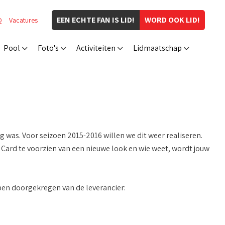
EEN ECHTE FAN IS LID!
WORD OOK LID!
Q
Vacatures
Pool
Foto's
Activiteiten
Lidmaatschap
 was. Voor seizoen 2015-2016 willen we dit weer realiseren.
Card te voorzien van een nieuwe look en wie weet, wordt jouw
ben doorgekregen van de leverancier: