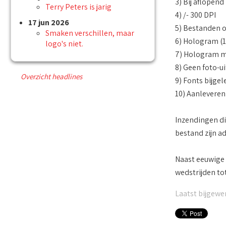
3) Bij aflopen
Terry Peters is jarig
4) /- 300 DPI
17 jun 2026
5) Bestanden o
Smaken verschillen, maar
6) Hologram (1
logo's niet.
7) Hologram ma
8) Geen foto-u
Overzicht headlines
9) Fonts bijgel
10) Aanleveren
Inzendingen die
bestand zijn a
Naast eeuwige 
wedstrijden to
Laatst bijgewer