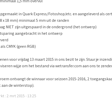
d minimaal 1,5 mm overvul
pgemaakt in Quark Express/Fotoshop/etc. en aangeleverd als certi
8 x 18 mm) minimaal 5 mm uit de randen
g NIET zijn uitgespaard in de ondergrond (het ontwerp)
itsparing aangebracht in het ontwerp
everd
 als CMYK (geen RGB)
nen voor vrijdag 13 maart 2015 in ons bezit te zijn. Stuur je inzen
dviseren wij je om het bestand via wetransfer.com aan ons te zende
roem ontvangt de winnaar voor seizoen 2015-2016, 2 toegangskaart
t aan de winterstop).
kt : 2 mrt 2015 - 13:25