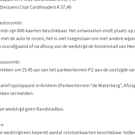
Seizoen) Club Cardhouders € 37,40
autocombi:
mbi zijn 600 kaarten beschikbaar. Het omwisselen vindt plaats op 
 met de auto te reizen, het is niet toegestaan om met andere wijzen
voorafgaand of na afloop van de wedstrijd de binnenstad van Hee
buscombi:
rekken om 15.45 uur van het parkeerterrein P2 aan de oostzijde van
natief opstappunt in Arnhem (Parkeerterrein “de Waterberg”, Afslag
boeken vermelden.
deze wedstrijd geen Randstadbus.
n:
eze wedstrijd een beperkt aantal rolstoelkaarten beschikbaar. Ind