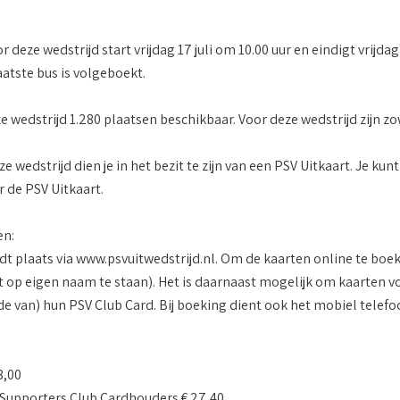
 deze wedstrijd start vrijdag 17 juli om 10.00 uur en eindigt vrijd
aatste bus is volgeboekt.
ze wedstrijd 1.280 plaatsen beschikbaar. Voor deze wedstrijd zijn 
ze wedstrijd dien je in het bezit te zijn van een PSV Uitkaart. Je 
r de PSV Uitkaart.
en:
dt plaats via www.psvuitwedstrijd.nl. Om de kaarten online te boek
t op eigen naam te staan). Het is daarnaast mogelijk om kaarten v
de van) hun PSV Club Card. Bij boeking dient ook het mobiel telef
8,00
Supporters Club Cardhouders € 27,40