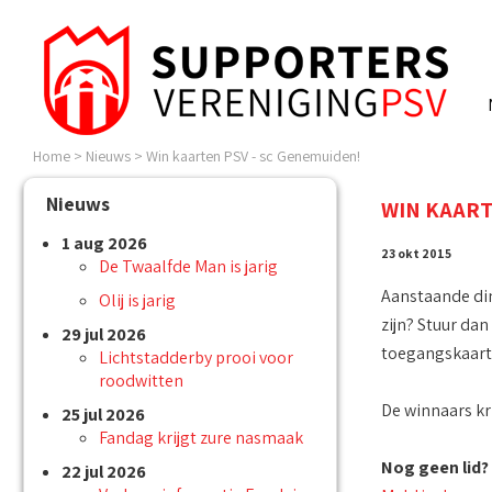
Home
>
Nieuws
>
Win kaarten PSV - sc Genemuiden!
Nieuws
WIN KAART
1 aug 2026
23 okt 2015
De Twaalfde Man is jarig
Aanstaande dins
Olij is jarig
zijn? Stuur da
29 jul 2026
toegangskaart
Lichtstadderby prooi voor
roodwitten
De winnaars kr
25 jul 2026
Fandag krijgt zure nasmaak
Nog geen lid?
22 jul 2026