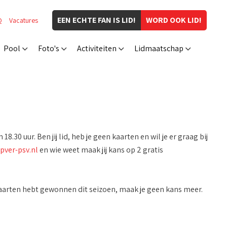
EEN ECHTE FAN IS LID!
WORD OOK LID!
Q
Vacatures
Pool
Foto's
Activiteiten
Lidmaatschap
0 uur. Ben jij lid, heb je geen kaarten en wil je er graag bij
ver-psv.nl
en wie weet maak jij kans op 2 gratis
 kaarten hebt gewonnen dit seizoen, maak je geen kans meer.