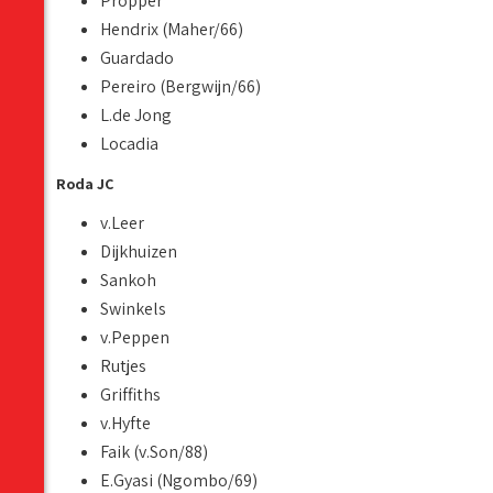
Pröpper
Hendrix (Maher/66)
Guardado
Pereiro (Bergwijn/66)
L.de Jong
Locadia
Roda JC
v.Leer
Dijkhuizen
Sankoh
Swinkels
v.Peppen
Rutjes
Griffiths
v.Hyfte
Faik (v.Son/88)
E.Gyasi (Ngombo/69)