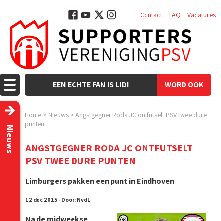
Contact
FAQ
Vacatures
EEN ECHTE FAN IS LID!
WORD OOK
LID!
Home
>
Nieuws
>
Angstgegner Roda JC ontfutselt PSV twee dure
punten
Nieuws
ANGSTGEGNER RODA JC ONTFUTSELT
PSV TWEE DURE PUNTEN
Limburgers pakken een punt in Eindhoven
12 dec 2015 - Door: NvdL
Na de midweekse