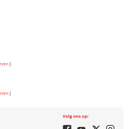
geven
]
geven
]
Volg ons op: