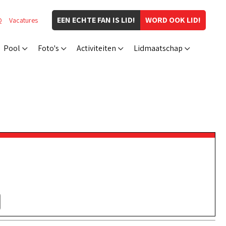
EEN ECHTE FAN IS LID!
WORD OOK LID!
Q
Vacatures
Pool
Foto's
Activiteiten
Lidmaatschap