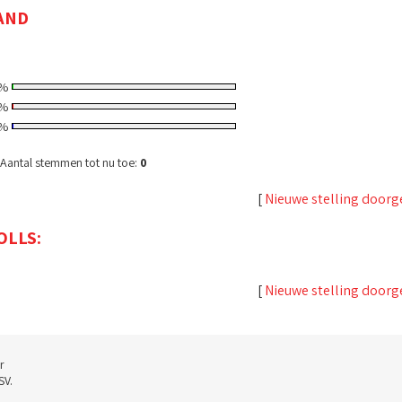
AND
%
%
%
Aantal stemmen tot nu toe:
0
[
Nieuwe stelling door
OLLS:
[
Nieuwe stelling door
r
SV.