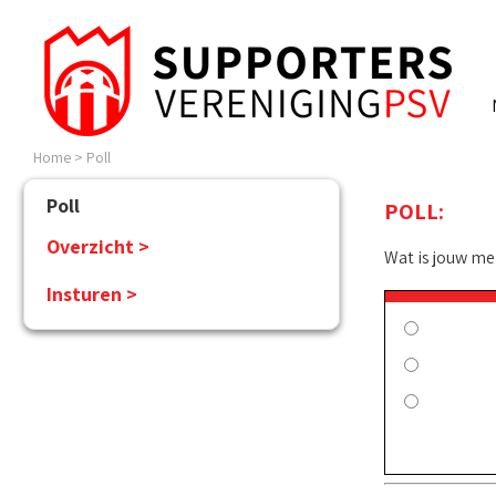
Home
>
Poll
Poll
POLL:
Overzicht >
Wat is jouw me
Insturen >