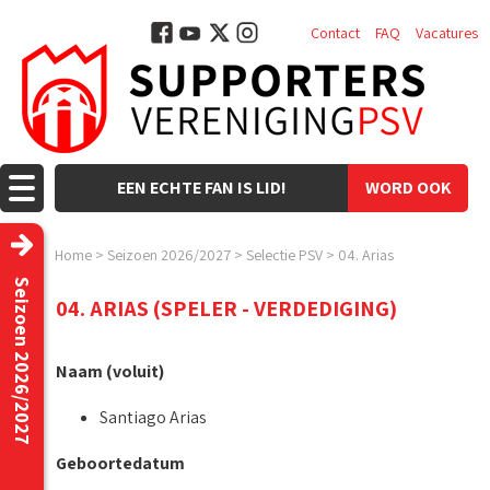
Contact
FAQ
Vacatures
EEN ECHTE FAN IS LID!
WORD OOK
LID!
Home
>
Seizoen 2026/2027
>
Selectie PSV
>
04. Arias
Seizoen 2026/2027
04. ARIAS (SPELER - VERDEDIGING)
Naam (voluit)
Santiago Arias
Geboortedatum