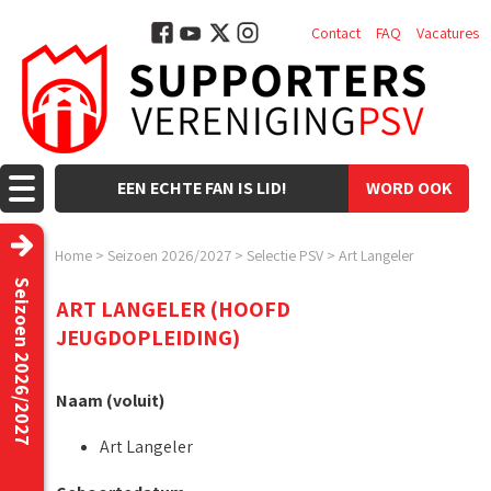
Contact
FAQ
Vacatures
EEN ECHTE FAN IS LID!
WORD OOK
LID!
Home
>
Seizoen 2026/2027
>
Selectie PSV
>
Art Langeler
Seizoen 2026/2027
ART LANGELER (HOOFD
JEUGDOPLEIDING)
Naam (voluit)
Art Langeler