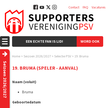
Contact
FAQ
Vacatures
EEN ECHTE FAN IS LID!
WORD OOK
LID!
Home
>
Seizoen 2026/2027
>
Selectie PSV
>
19. Bruma
Seizoen 2026/2027
19. BRUMA (SPELER - AANVAL)
Naam (voluit)
Bruma
Geboortedatum