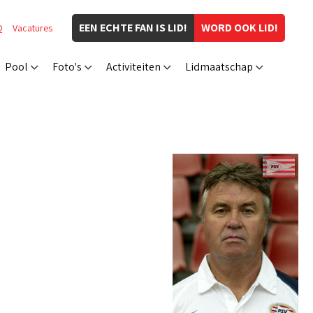
EEN ECHTE FAN IS LID!
WORD OOK LID!
Q
Vacatures
Pool
Foto's
Activiteiten
Lidmaatschap