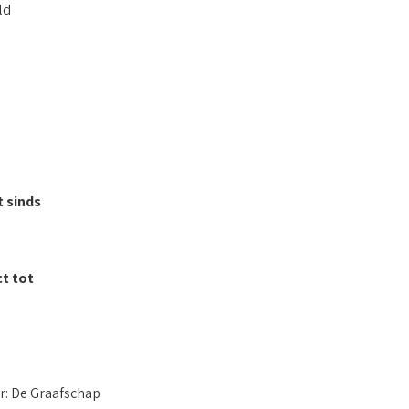
ld
 sinds
t tot
er: De Graafschap