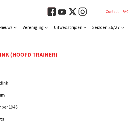
Contact
FA
Nieuws
Vereniging
Uitwedstrijden
Seizoen 26/27
INK (HOOFD TRAINER)
dink
um
ber 1946
ts