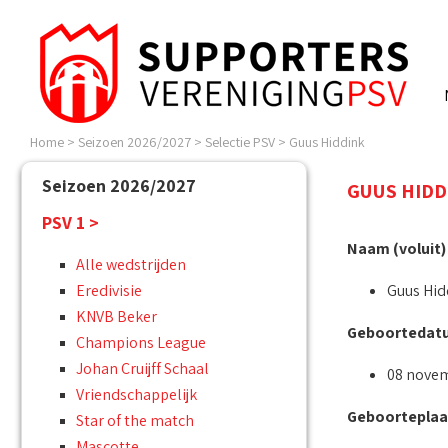
Home
>
Seizoen 2026/2027
>
Selectie PSV
>
Guus Hiddink
Seizoen 2026/2027
GUUS HIDD
PSV 1 >
Naam (voluit)
Alle wedstrijden
Eredivisie
Guus Hid
KNVB Beker
Geboortedat
Champions League
Johan Cruijff Schaal
08 novem
Vriendschappelijk
Geboorteplaa
Star of the match
Mascotte