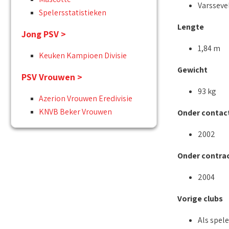
Varsseve
Spelersstatistieken
Lengte
Jong PSV >
1,84 m
Keuken Kampioen Divisie
Gewicht
PSV Vrouwen >
93 kg
Azerion Vrouwen Eredivisie
KNVB Beker Vrouwen
Onder contact
2002
Onder contrac
2004
Vorige clubs
Als spel