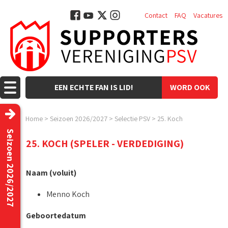
Contact
FAQ
Vacatures
EEN ECHTE FAN IS LID!
WORD OOK
LID!
Home
>
Seizoen 2026/2027
>
Selectie PSV
>
25. Koch
Seizoen 2026/2027
25. KOCH (SPELER - VERDEDIGING)
Naam (voluit)
Menno Koch
Geboortedatum