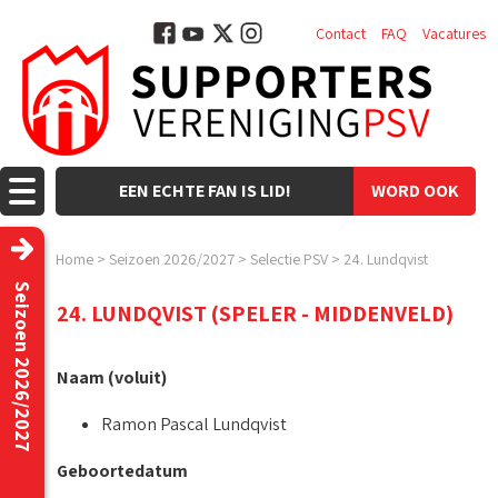
Contact
FAQ
Vacatures
EEN ECHTE FAN IS LID!
WORD OOK
LID!
Home
>
Seizoen 2026/2027
>
Selectie PSV
>
24. Lundqvist
Seizoen 2026/2027
24. LUNDQVIST (SPELER - MIDDENVELD)
Naam (voluit)
Ramon Pascal Lundqvist
Geboortedatum