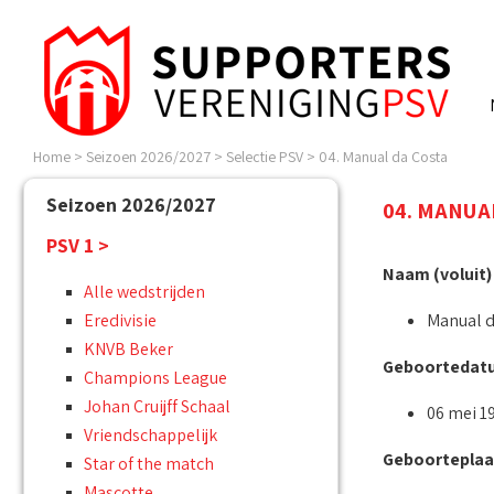
Home
>
Seizoen 2026/2027
>
Selectie PSV
>
04. Manual da Costa
Seizoen 2026/2027
04. MANUA
PSV 1 >
Naam (voluit)
Alle wedstrijden
Eredivisie
Manual d
KNVB Beker
Geboortedat
Champions League
Johan Cruijff Schaal
06 mei 1
Vriendschappelijk
Geboorteplaa
Star of the match
Mascotte