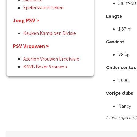
Saint-Max
Spelersstatistieken
Lengte
Jong PSV >
1.87 m
Keuken Kampioen Divisie
Gewicht
PSV Vrouwen >
78 kg
Azerion Vrouwen Eredivisie
KNVB Beker Vrouwen
Onder contact
2006
Vorige clubs
Nancy
Laatste update: 