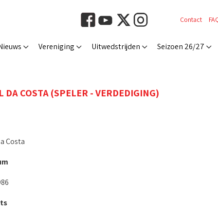
Contact
FA
Nieuws
Vereniging
Uitwedstrijden
Seizoen 26/27
L DA COSTA (SPELER - VERDEDIGING)
a Costa
um
986
ts