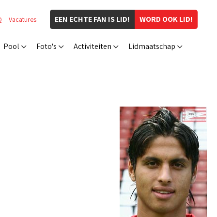
EEN ECHTE FAN IS LID!
WORD OOK LID!
Q
Vacatures
Pool
Foto's
Activiteiten
Lidmaatschap