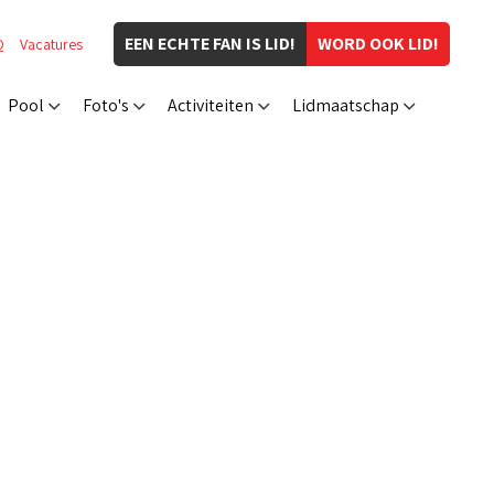
EEN ECHTE FAN IS LID!
WORD OOK LID!
Q
Vacatures
Pool
Foto's
Activiteiten
Lidmaatschap