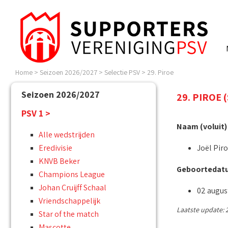
Home
>
Seizoen 2026/2027
>
Selectie PSV
>
29. Piroe
Seizoen 2026/2027
29. PIROE 
PSV 1 >
Naam (voluit)
Alle wedstrijden
Eredivisie
Joël Pir
KNVB Beker
Geboortedat
Champions League
Johan Cruijff Schaal
02 augus
Vriendschappelijk
Laatste update: 2
Star of the match
Mascotte