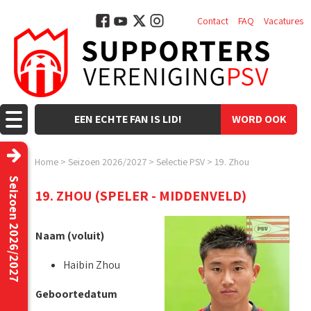
Contact
FAQ
Vacatures
EEN ECHTE FAN IS LID!
WORD OOK
LID!
Home
>
Seizoen 2026/2027
>
Selectie PSV
>
19. Zhou
Seizoen 2026/2027
19. ZHOU (SPELER - MIDDENVELD)
Naam (voluit)
Haibin Zhou
Geboortedatum