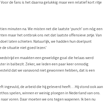
Voor de fans is het daarna gelukkig maar een relatief kort ritje
 tien minuten na. We misten net die laatste ‘punch’ om nóg een
en maar het ontbrak ons net dat laatste offensieve zetje. Van
 doel laten schieten. Natuurlijk, we hadden hun doelpunt
de situatie niet goed lezen.’
wedstrijd en maakten een geweldige goal die helaas werd
ter in balbezit. Zeker, we leden een paar keer onnodig
rgesteld dat we vanavond niet gewonnen hebben, dat is een
eft ingevuld, de arbeid die hij geleverd heeft…Hij stond ook aan
dsethos spelen, winnen er weinig ploegen in Nederland van ons.
al naar voren. Daar moeten we ons tegen wapenen. Ik ben nu