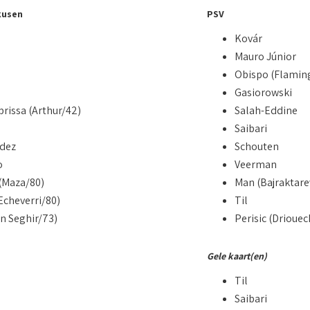
kusen
PSV
Kovár
Mauro Júnior
Obispo (Flamin
Gasiorowski
rissa (Arthur/42)
Salah-Eddine
Saibari
dez
Schouten
o
Veerman
(Maza/80)
Man (Bajraktare
Echeverri/80)
Til
n Seghir/73)
Perisic (Driouec
Gele kaart(en)
Til
Saibari