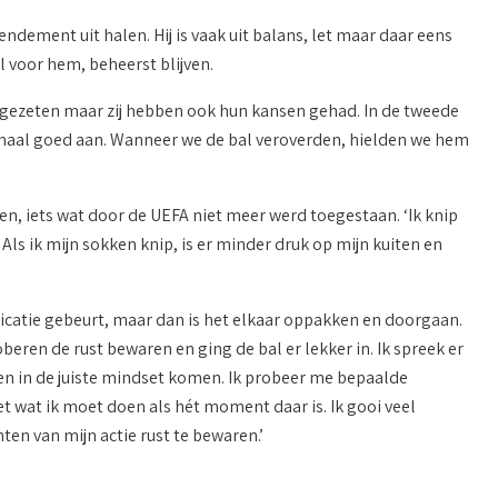
endement uit halen. Hij is vaak uit balans, let maar daar eens
l voor hem, beheerst blijven.
in gezeten maar zij hebben ook hun kansen gehad. In de tweede
emaal goed aan. Wanneer we de bal veroverden, hielden we hem
n, iets wat door de UEFA niet meer werd toegestaan. ‘Ik knip
 Als ik mijn sokken knip, is er minder druk op mijn kuiten en
catie gebeurt, maar dan is het elkaar oppakken en doorgaan.
ren de rust bewaren en ging de bal er lekker in. Ik spreek er
 en in de juiste mindset komen. Ik probeer me bepaalde
eet wat ik moet doen als hét moment daar is. Ik gooi veel
ten van mijn actie rust te bewaren.’