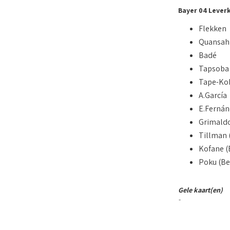
Bayer 04 Lever
Flekken
Quansah
Badé
Tapsoba
Tape-Kob
A.García
E.Fernán
Grimald
Tillman 
Kofane (
Poku (Be
Gele kaart(en)
-