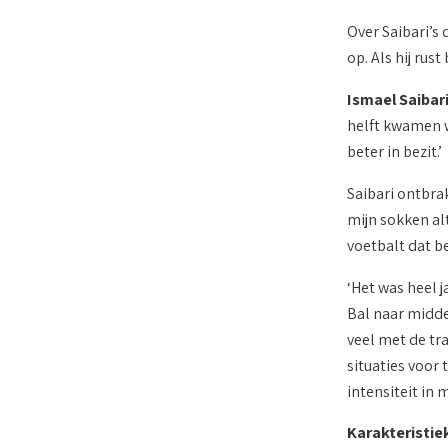
Over Saibari’s 
op. Als hij rus
Ismael Saibari
helft kwamen w
beter in bezit.’
Saibari ontbra
mijn sokken alt
voetbalt dat be
‘Het was heel 
Bal naar midde
veel met de tr
situaties voor 
intensiteit in 
Karakteristie