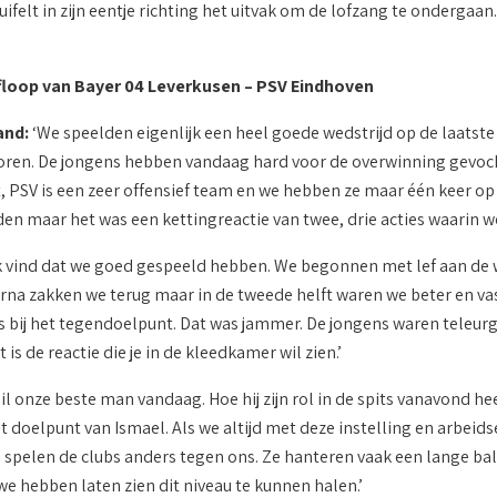
felt in zijn eentje richting het uitvak om de lofzang te ondergaan. 
floop van Bayer 04 Leverkusen – PSV Eindhoven
and:
‘We speelden eigenlijk een heel goede wedstrijd op de laatste
oren. De jongens hebben vandaag hard voor de overwinning gevocht
, PSV is een zeer offensief team en we hebben ze maar één keer op
n maar het was een kettingreactie van twee, drie acties waarin we 
k vind dat we goed gespeeld hebben. We begonnen met lef aan de 
rna zakken we terug maar in de tweede helft waren we beter en vas
ls bij het tegendoelpunt. Dat was jammer. De jongens waren teleu
 is de reactie die je in de kleedkamer wil zien.’
il onze beste man vandaag. Hoe hij zijn rol in de spits vanavond he
et doelpunt van Ismael. Als we altijd met deze instelling en arbei
ie spelen de clubs anders tegen ons. Ze hanteren vaak een lange b
 we hebben laten zien dit niveau te kunnen halen.’