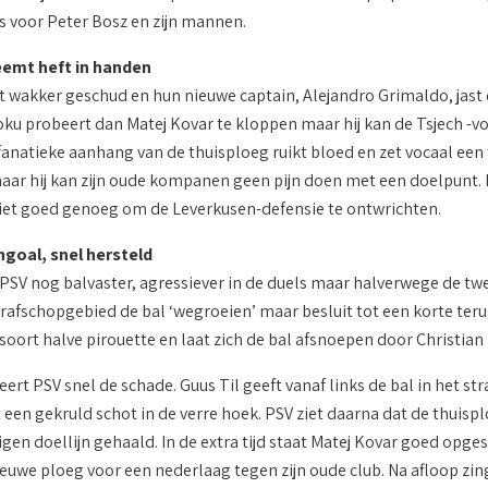
 voor Peter Bosz en zijn mannen.
emt heft in handen
kt wakker geschud en hun nieuwe captain, Alejandro Grimaldo, jast 
ku probeert dan Matej Kovar te kloppen maar hij kan de Tsjech -vor
 fanatieke aanhang van de thuisploeg ruikt bloed en zet vocaal een 
maar hij kan zijn oude kompanen geen pijn doen met een doelpunt. P
iet goed genoeg om de Leverkusen-defensie te ontwrichten.
ngoal, snel hersteld
t PSV nog balvaster, agressiever in de duels maar halverwege de tw
trafschopgebied de bal ‘wegroeien’ maar besluit tot een korte ter
oort halve pirouette en laat zich de bal afsnoepen door Christian K
eert PSV snel de schade. Guus Til geeft vanaf links de bal in het 
 een gekruld schot in de verre hoek. PSV ziet daarna dat de thuis
gen doellijn gehaald. In de extra tijd staat Matej Kovar goed opges
ieuwe ploeg voor een nederlaag tegen zijn oude club. Na afloop zin