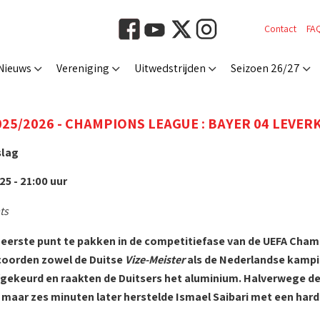
Contact
FA
Nieuws
Vereniging
Uitwedstrijden
Seizoen 26/27
25/2026 - CHAMPIONS LEAGUE : BAYER 04 LEVERKUS
slag
5 - 21:00 uur
ts
n eerste punt te pakken in de competitiefase van de UEFA Cha
coorden zowel de Duitse
Vize-Meister
als de Nederlandse kampio
afgekeurd en raakten de Duitsers het aluminium. Halverwege d
maar zes minuten later herstelde Ismael Saibari met een hard,