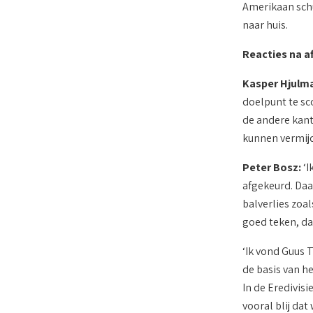
Amerikaan schui
naar huis.
Reacties na a
Kasper Hjulm
doelpunt te sc
de andere kant
kunnen vermijde
Peter Bosz:
‘I
afgekeurd. Daa
balverlies zoa
goed teken, dat
‘Ik vond Guus T
de basis van h
In de Eredivis
vooral blij dat