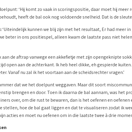
doelpunt: ‘Hij komt zo vaak in scoringspositie, daar moet hij meer r
t behoudt, heeft de bal ook nog voldoende snelheid. Dat is de sleute
:
‘Uiteindelijk kunnen we blij zijn met het resultaat, Er had meer 
e beter in ons positiespel, alleen kwam de laatste pass niet hel
k aan de aftrap vanwege een akkefietje met zijn opengeknipte sokke
ijd open aan de achterkant. Ik heb heel dikke, eh gespierde kuiten.
ter. Vanaf nu zal ik het voortaan aan de scheidsrechter vragen.’
jammer dat we het doelpunt weggaven. Maar dit soort miscommuni
nstip brengen en door. Toen ik daarna de bal aannam, was het probe
ainers over, om die rust te bewaren, dan is het oefenen en oefenen
te stellen, hoe de bal gaat liggen en dat te visualiseren zodat ik w
mijn acties en moet nu oefenen om in die laatste twee à drie momen
ken