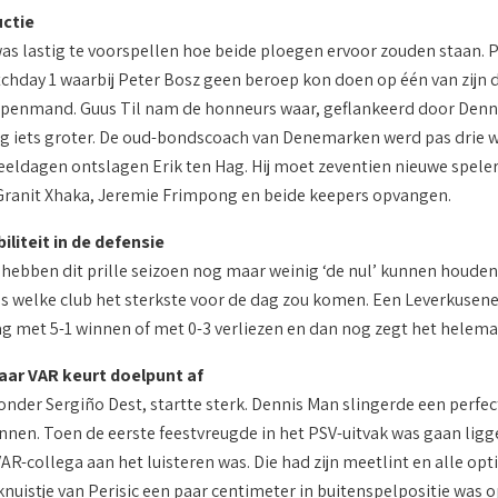
ctie
s lastig te voorspellen hoe beide ploegen ervoor zouden staan. 
tchday 1 waarbij Peter Bosz geen beroep kon doen op één van zijn 
appenmand. Guus Til nam de honneurs waar, geflankeerd door Dennis
og iets groter. De oud-bondscoach van Denemarken werd pas drie w
eldagen ontslagen Erik ten Hag. Hij moet zeventien nieuwe speler
 Granit Xhaka, Jeremie Frimpong en beide keepers opvangen.
liteit in de defensie
hebben dit prille seizoen nog maar weinig ‘de nul’ kunnen houden 
s welke club het sterkste voor de dag zou komen. Een Leverkusener
 met 5-1 winnen of met 0-3 verliezen en dan nog zegt het helemaal
ar VAR keurt doelpunt af
nder Sergiño Dest, startte sterk. Dennis Man slingerde een perfect
nnen. Toen de eerste feestvreugde in het PSV-uitvak was gaan ligg
VAR-collega aan het luisteren was. Die had zijn meetlint en alle o
knuistje van Perisic een paar centimeter in buitenspelpositie was