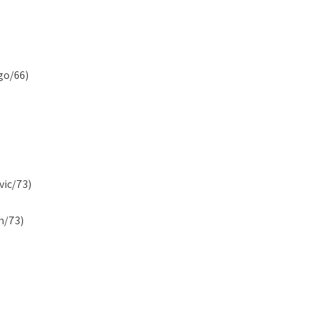
go/66)
vic/73)
h/73)