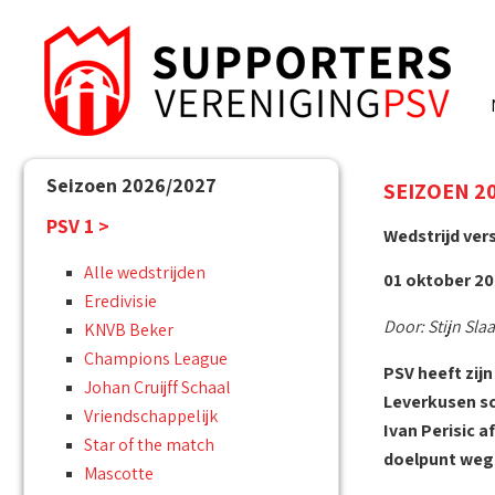
Seizoen 2026/2027
SEIZOEN 20
PSV 1 >
Wedstrijd ver
Alle wedstrijden
01 oktober 202
Eredivisie
Door: Stijn Slaa
KNVB Beker
Champions League
PSV heeft zij
Johan Cruijff Schaal
Leverkusen s
Vriendschappelijk
Ivan Perisic 
Star of the match
doelpunt weg 
Mascotte