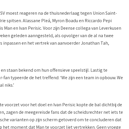
PSV moest reageren na de thuisnederlaag tegen Union Saint-
drie spitsen. Alassane Pleá, Myron Boadu en Riccardo Pepi
 Man en Ivan Perisic. Voor zijn Deense collega van Leverkusen
eken geleden aanngesteld, als opvolger van de al na twee
s inpassen en het vertrek van aanvoerder Jonathan Tah,
en staan bekend om hun offensieve speelstijl. Lastig te
-fan typeerde de het treffend: ‘We zijn een team in opbouw. We
 niks.’
e voorzet voor het doel en Ivan Perisic kopte de bal dichtbij de
en, zagen de meegereisde fans dat de scheidsrechter net iets te
ptische varianten op zijn scherm getoverd om te concluderen dat
 op het moment dat Man te voorzet liet vertrekken. Geen vroege