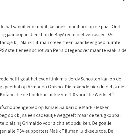
de bal vanuit een moeilijke hoek snoeihard op de paal. Oud-
ig jaar nog in dienst in de BayArena- niet verrassen.
De
tandje bij. Malik Tillman creëert een paar keer goed ruimte
SV stelt er een schot van Perisic tegenover maar te vaak is de
eede helft gaat het even flink mis. Jerdy Schouten kan op de
ugspeelbal op Armando Obispo. Die rekende hier duidelijk niet
ofane die de hoek kan uitkiezen: 1-0 voor ‘die Werkself’.
strafschoppengebied op Ismael Saibari die Mark Flekken
ploeg ook bijna een cadeautje weggeeft maar de terugkopbal
teld als hij Grimaldo voor zich ziet opduiken. De goalie
gen alle PSV-supporters Malik Tillman luidkeels toe. De