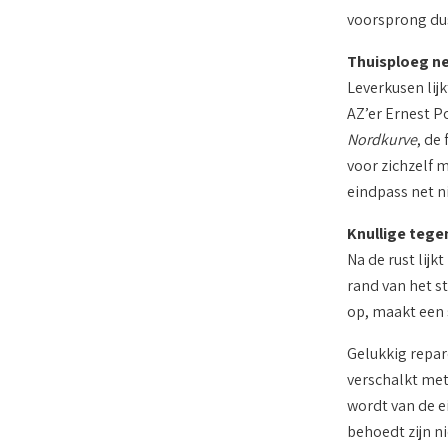
voorsprong dus
Thuisploeg ne
Leverkusen lij
AZ’er Ernest Po
Nordkurve
, de
voor zichzelf 
eindpass net n
Knullige tege
Na de rust lijk
rand van het s
op, maakt een s
Gelukkig repar
verschalkt met
wordt van de ei
behoedt zijn n