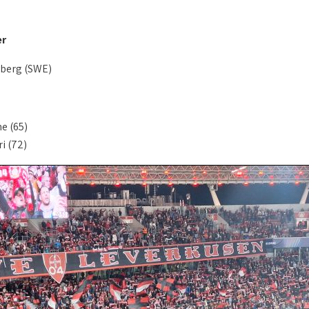
er
berg (SWE)
e (65)
ri (72)