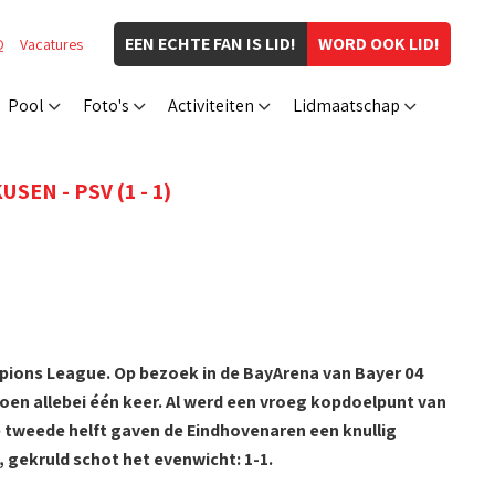
EEN ECHTE FAN IS LID!
WORD OOK LID!
Q
Vacatures
Pool
Foto's
Activiteiten
Lidmaatschap
EN - PSV (1 - 1)
mpions League. Op bezoek in de BayArena van Bayer 04
en allebei één keer. Al werd een vroeg kopdoelpunt van
e tweede helft gaven de Eindhovenaren een knullig
 gekruld schot het evenwicht: 1-1.