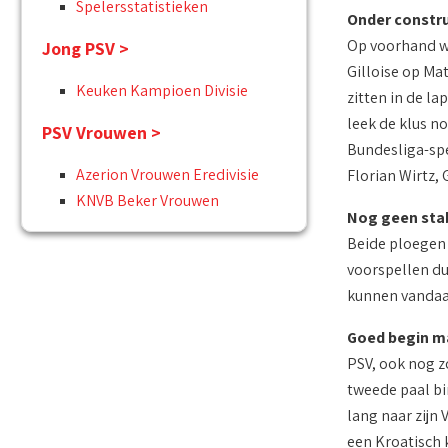
Spelersstatistieken
Onder constru
Op voorhand wa
Jong PSV >
Gilloise op Ma
Keuken Kampioen Divisie
zitten in de l
leek de klus n
PSV Vrouwen >
Bundesliga-spe
Azerion Vrouwen Eredivisie
Florian Wirtz,
KNVB Beker Vrouwen
Nog geen stabi
Beide ploegen 
voorspellen du
kunnen vandaag
Goed begin ma
PSV, ook nog zo
tweede paal bi
lang naar zijn 
een Kroatisch 