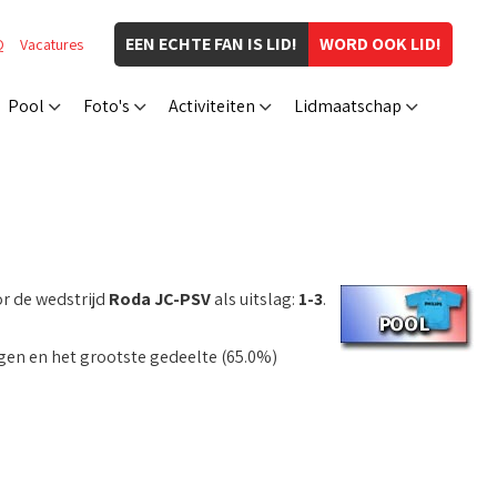
EEN ECHTE FAN IS LID!
WORD OOK LID!
Q
Vacatures
Pool
Foto's
Activiteiten
Lidmaatschap
r de wedstrijd
Roda JC-PSV
als uitslag:
1-3
.
jgen en het grootste gedeelte (65.0%)