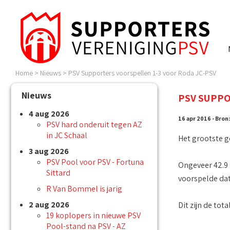
Home
>
Nieuws
>
PSV Supporters voorspellen 1-3 voor Roda JC-PSV
Nieuws
PSV SUPPO
4 aug 2026
16 apr 2016 - Bron
PSV hard onderuit tegen AZ
in JC Schaal
Het grootste g
3 aug 2026
PSV Pool voor PSV - Fortuna
Ongeveer 42.9 
Sittard
voorspelde dat
R Van Bommel is jarig
2 aug 2026
Dit zijn de tot
19 koplopers in nieuwe PSV
Pool-stand na PSV - AZ