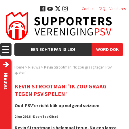
Contact
FAQ
Vacatures
EEN ECHTE FAN IS LID!
WORD OOK
LID!
Home
>
Nieuws
>
Kevin Strootman: 'Ik zou graag tegen PSV
spelen'
Nieuws
KEVIN STROOTMAN: 'IK ZOU GRAAG
TEGEN PSV SPELEN'
Oud-PSV’er richt blik op volgend seizoen
2 jun 2016 - Door: Ted Gijsel
Kevin Strootman is helemaal terug. Na een lange