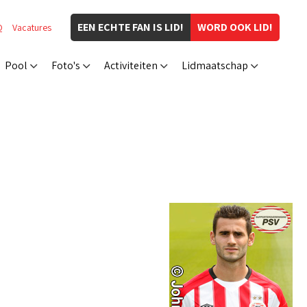
EEN ECHTE FAN IS LID!
WORD OOK LID!
Q
Vacatures
Pool
Foto's
Activiteiten
Lidmaatschap