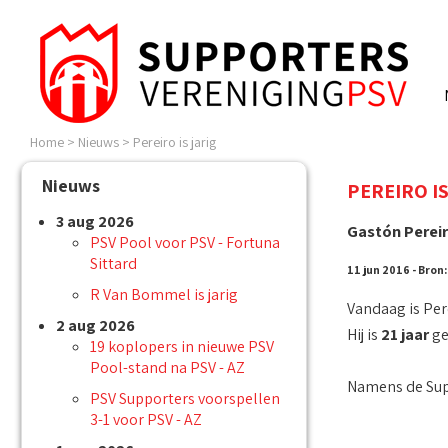
Home
>
Nieuws
>
Pereiro is jarig
Nieuws
PEREIRO IS
3 aug 2026
Gastón Pereir
PSV Pool voor PSV - Fortuna
Sittard
11 jun 2016 - Bron
R Van Bommel is jarig
Vandaag is Pere
2 aug 2026
Hij is
21 jaar
ge
19 koplopers in nieuwe PSV
Pool-stand na PSV - AZ
Namens de Supp
PSV Supporters voorspellen
3-1 voor PSV - AZ