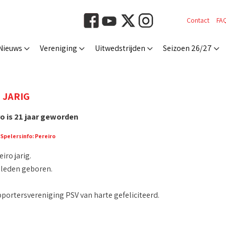
Contact
FA
Nieuws
Vereniging
Uitwedstrijden
Seizoen 26/27
 JARIG
o is 21 jaar geworden
:
Spelersinfo: Pereiro
iro jarig.
leden geboren.
ortersvereniging PSV van harte gefeliciteerd.