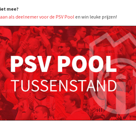
niet mee?
 aan als deelnemer voor de PSV Pool
en win leuke prijzen!