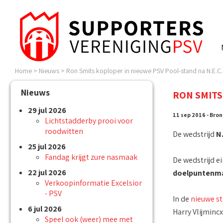
Home
>
Nieuws
>
Ron Smits koploper in nieuwe PSV Pool-stand na N.E.C.
Nieuws
RON SMITS
29 jul 2026
11 sep 2016 - Bron
Lichtstadderby prooi voor
roodwitten
De wedstrijd
N.
25 jul 2026
Fandag krijgt zure nasmaak
De wedstrijd e
22 jul 2026
doelpuntenm
Verkoopinformatie Excelsior
- PSV
In de
nieuwe s
6 jul 2026
Harry Vlijminc
Speel ook (weer) mee met