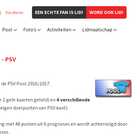
EEN ECHTE FAN IS LID!
WORD OOK LID!
Q
Vacatures
Pool
Foto's
Activiteiten
Lidmaatschap
- PSV
n de PSV Pool 2016/2017.
r 2 gele kaarten geteld) en
4 verschillende
 eigen doelpunten van PSV kant).
ing met 48 punten uit 6 prognoses en wordt achtervolgd door
oses.