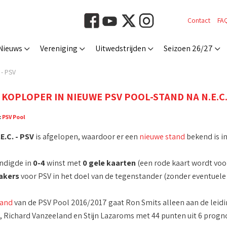
Contact
FA
Nieuws
Vereniging
Uitwedstrijden
Seizoen 26/27
 - PSV
 KOPLOPER IN NIEUWE PSV POOL-STAND NA N.E.C. 
:
PSV Pool
E.C. - PSV
is afgelopen, waardoor er een
nieuwe stand
bekend is i
indigde in
0-4
winst met
0 gele kaarten
(een rode kaart wordt voo
akers
voor PSV in het doel van de tegenstander (zonder eventuele
tand
van de PSV Pool 2016/2017 gaat Ron Smits alleen aan de leid
x, Richard Vanzeeland en Stijn Lazaroms met 44 punten uit 6 progn