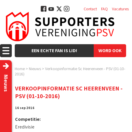
Contact
FAQ
Vacatures
EEN ECHTE FAN IS LID!
WORD OOK
LID!
Home
>
Nieuws
>
Verkoopinformatie Sc Heerenveen - PSV (01-10-
2016)
Nieuws
VERKOOPINFORMATIE SC HEERENVEEN -
PSV (01-10-2016)
16 sep 2016
Competitie:
Eredivisie