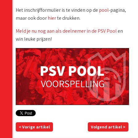
Het inschrijfformulier is te vinden op de
pool
-pagina,
maar ook door
hier
te drukken.
Meld je nu nog aan als deelnemer in de PSV Pool
en
win leuke prijzen!
< Vorige artikel
Volgend artikel >