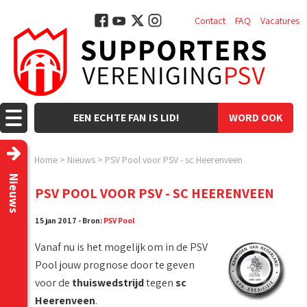
Contact
FAQ
Vacatures
EEN ECHTE FAN IS LID!
WORD OOK
LID!
Home
>
Nieuws
>
PSV Pool voor PSV - sc Heerenveen
Nieuws
PSV POOL VOOR PSV - SC HEERENVEEN
15 jan 2017 - Bron:
PSV Pool
Vanaf nu is het mogelijk om in de PSV
Pool jouw prognose door te geven
voor de
thuiswedstrijd
tegen
sc
Heerenveen
.