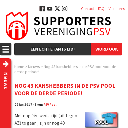
Contact
FAQ
Vacatures
EEN ECHTE FAN IS LID!
WORD OOK
LID!
Home
>
Nieuws
>
Nog 43 kanshebbers in de PSV pool voor de
derde periode!
Nieuws
NOG 43 KANSHEBBERS IN DE PSV POOL
VOOR DE DERDE PERIODE!
29 jan 2017 - Bron:
PSV Pool
Met nog één wedstrijd (uit tegen
AZ) te gaan , zijn er nog 43