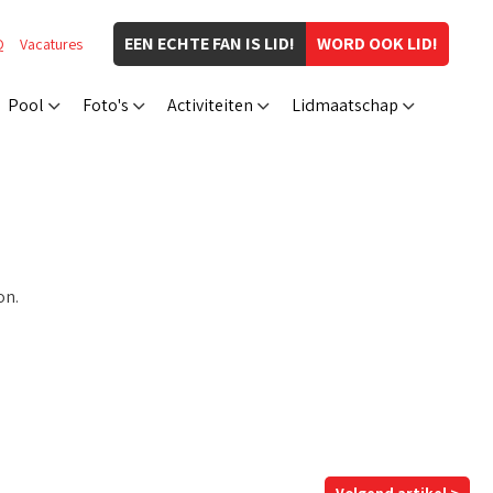
EEN ECHTE FAN IS LID!
WORD OOK LID!
Q
Vacatures
Pool
Foto's
Activiteiten
Lidmaatschap
on.