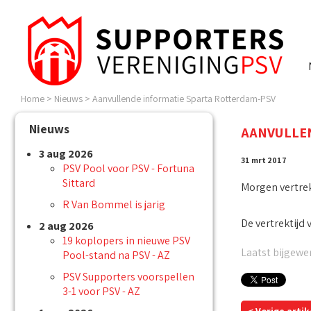
Home
>
Nieuws
>
Aanvullende informatie Sparta Rotterdam-PSV
Nieuws
AANVULLE
3 aug 2026
31 mrt 2017
PSV Pool voor PSV - Fortuna
Sittard
Morgen vertrek
R Van Bommel is jarig
De vertrektijd 
2 aug 2026
19 koplopers in nieuwe PSV
Laatst bijgewer
Pool-stand na PSV - AZ
PSV Supporters voorspellen
3-1 voor PSV - AZ