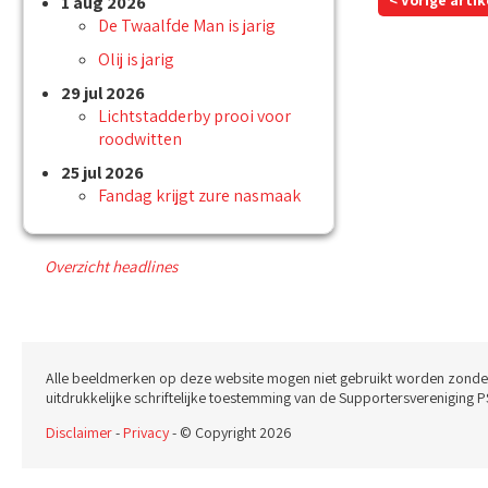
< Vorige artik
1 aug 2026
De Twaalfde Man is jarig
Olij is jarig
29 jul 2026
Lichtstadderby prooi voor
roodwitten
25 jul 2026
Fandag krijgt zure nasmaak
Overzicht headlines
Alle beeldmerken op deze website mogen niet gebruikt worden zonde
uitdrukkelijke schriftelijke toestemming van de Supportersvereniging P
Disclaimer
-
Privacy
- © Copyright 2026