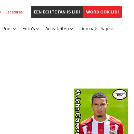
EEN ECHTE FAN IS LID!
WORD OOK LID!
Q
Vacatures
Pool
Foto's
Activiteiten
Lidmaatschap