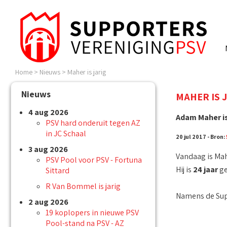
Home
>
Nieuws
>
Maher is jarig
Nieuws
MAHER IS 
4 aug 2026
Adam Maher is
PSV hard onderuit tegen AZ
in JC Schaal
20 jul 2017 - Bron:
3 aug 2026
Vandaag is Mahe
PSV Pool voor PSV - Fortuna
Hij is
24 jaar
ge
Sittard
R Van Bommel is jarig
Namens de Supp
2 aug 2026
19 koplopers in nieuwe PSV
Pool-stand na PSV - AZ