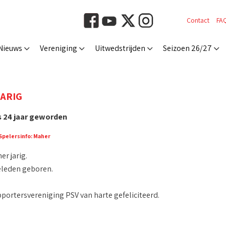
Contact
FA
Nieuws
Vereniging
Uitwedstrijden
Seizoen 26/27
JARIG
 24 jaar geworden
Spelersinfo: Maher
r jarig.
leden geboren.
ortersvereniging PSV van harte gefeliciteerd.