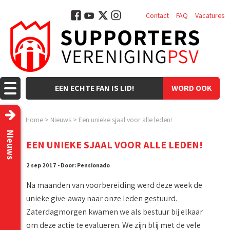
Contact
FAQ
Vacatures
EEN ECHTE FAN IS LID!
WORD OOK
LID!
Home
>
Nieuws
>
Een unieke sjaal voor alle leden!
Nieuws
EEN UNIEKE SJAAL VOOR ALLE LEDEN!
2 sep 2017 - Door: Pensionado
Na maanden van voorbereiding werd deze week de
unieke give-away naar onze leden gestuurd.
Zaterdagmorgen kwamen we als bestuur bij elkaar
om deze actie te evalueren. We zijn blij met de vele