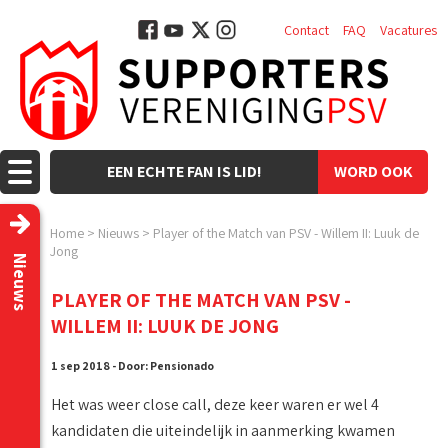
Contact
FAQ
Vacatures
EEN ECHTE FAN IS LID!
WORD OOK
LID!
Home
>
Nieuws
>
Player of the Match van PSV - Willem II: Luuk de
Jong
Nieuws
PLAYER OF THE MATCH VAN PSV -
WILLEM II: LUUK DE JONG
1 sep 2018 - Door: Pensionado
Het was weer close call, deze keer waren er wel 4
kandidaten die uiteindelijk in aanmerking kwamen