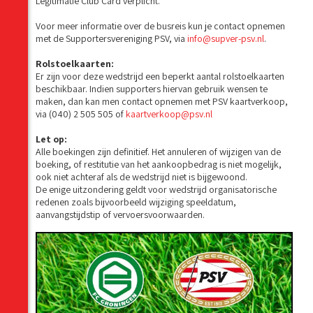
Legitimatie Club Card verplicht.
Voor meer informatie over de busreis kun je contact opnemen
met de Supportersvereniging PSV, via
info@supver-psv.nl
.
Rolstoelkaarten:
Er zijn voor deze wedstrijd een beperkt aantal rolstoelkaarten
beschikbaar. Indien supporters hiervan gebruik wensen te
maken, dan kan men contact opnemen met PSV kaartverkoop,
via (040) 2 505 505 of
kaartverkoop@psv.nl
Let op:
Alle boekingen zijn definitief. Het annuleren of wijzigen van de
boeking, of restitutie van het aankoopbedrag is niet mogelijk,
ook niet achteraf als de wedstrijd niet is bijgewoond.
De enige uitzondering geldt voor wedstrijd organisatorische
redenen zoals bijvoorbeeld wijziging speeldatum,
aanvangstijdstip of vervoersvoorwaarden.