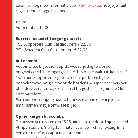
Lees
hier
nog meer informatie over
PSV.nl/tickets
hoe je je kunt
registreren, inloggen en meer.
Prijs:
Autocombi € 12,00
Busreis inclusief toegangskaart:
PSV Supporters Club Cardhouders € 22,00
PSV (Seizoen) Club Cardhouders € 32,00
Autocombi:
Het omwisselbiljet dient op de wedstrijddag te worden
omgewisseld bij de ingang van het bezoekersvak. Dit kan vanaf
18.15 uur. Supporters zijn verplicht te parkeren bij het
bezoekersvak, volg hiervoor de borden P4. Openbaar vervoer
of andere vervoerswijzen zijn niet toegestaan. Legitimatie Club
Card verplicht.
Een routebeschrijving naar dit parkeerterrein ontvang je per
email samen met je omwisselbiljet.
Opmerkingen buscombi:
De bussen vertrekken om 15.15 uur vanaf de Noordzijde van het
Philips Stadion. Graag 15 minuten voor vertrek aanwezig. Er is
een alternatief opstappunt in Arnhem.