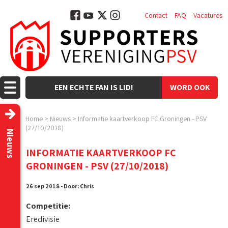
Contact
FAQ
Vacatures
EEN ECHTE FAN IS LID!
WORD OOK
LID!
Home
>
Nieuws
>
Informatie kaartverkoop FC Groningen - PSV
(27/10/2018)
Nieuws
INFORMATIE KAARTVERKOOP FC
GRONINGEN - PSV (27/10/2018)
26 sep 2018 - Door: Chris
Competitie:
Eredivisie