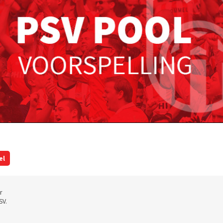
el
r
SV.