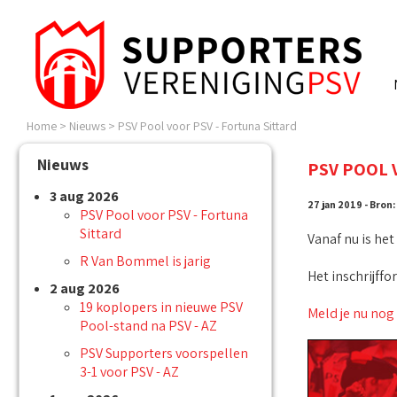
Home
>
Nieuws
>
PSV Pool voor PSV - Fortuna Sittard
Nieuws
PSV POOL 
3 aug 2026
27 jan 2019 - Bron:
PSV Pool voor PSV - Fortuna
Sittard
Vanaf nu is he
R Van Bommel is jarig
Het inschrijffo
2 aug 2026
19 koplopers in nieuwe PSV
Meld je nu nog
Pool-stand na PSV - AZ
PSV Supporters voorspellen
3-1 voor PSV - AZ