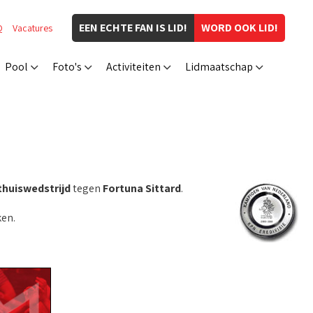
EEN ECHTE FAN IS LID!
WORD OOK LID!
Q
Vacatures
Pool
Foto's
Activiteiten
Lidmaatschap
thuiswedstrijd
tegen
Fortuna Sittard
.
en.