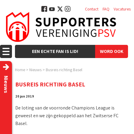
Contact
FAQ
Vacatures
EEN ECHTE FAN IS LID!
WORD OOK
LID!
Home
>
Nieuws
>
Busreis richting Basel
Nieuws
BUSREIS RICHTING BASEL
20 jun 2019
De loting van de voorronde Champions League is
geweest en we zijn gekoppeld aan het Zwitserse FC
Basel.