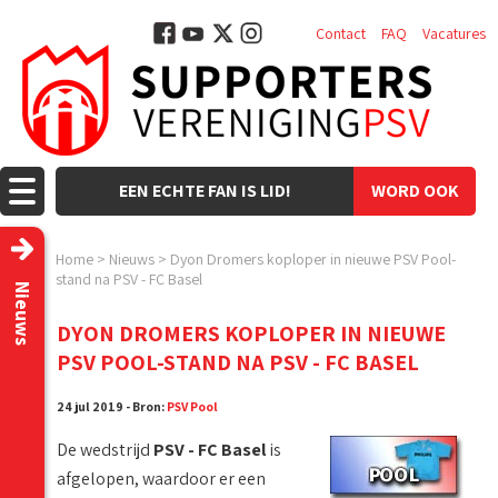
Contact
FAQ
Vacatures
EEN ECHTE FAN IS LID!
WORD OOK
LID!
Home
>
Nieuws
>
Dyon Dromers koploper in nieuwe PSV Pool-
stand na PSV - FC Basel
Nieuws
DYON DROMERS KOPLOPER IN NIEUWE
PSV POOL-STAND NA PSV - FC BASEL
24 jul 2019 - Bron:
PSV Pool
De wedstrijd
PSV - FC Basel
is
afgelopen, waardoor er een