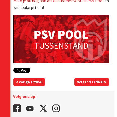
Meld je nu nog aan als deelnemer voor de PSV Pool
en
win leuke prijzen!
< Vorige artikel
Volgend artikel >
Volg ons op: