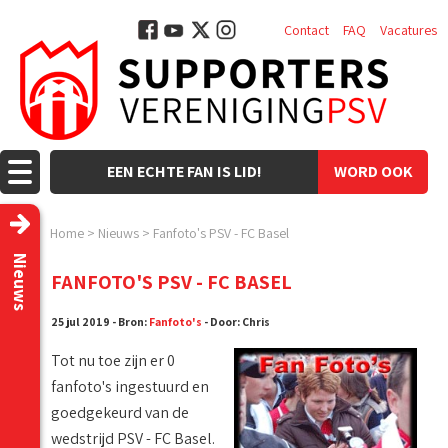
Contact
FAQ
Vacatures
EEN ECHTE FAN IS LID!
WORD OOK
LID!
Home
>
Nieuws
>
Fanfoto's PSV - FC Basel
Nieuws
FANFOTO'S PSV - FC BASEL
25 jul 2019 - Bron:
Fanfoto's
- Door: Chris
Tot nu toe zijn er 0
fanfoto's ingestuurd en
goedgekeurd van de
wedstrijd PSV - FC Basel.