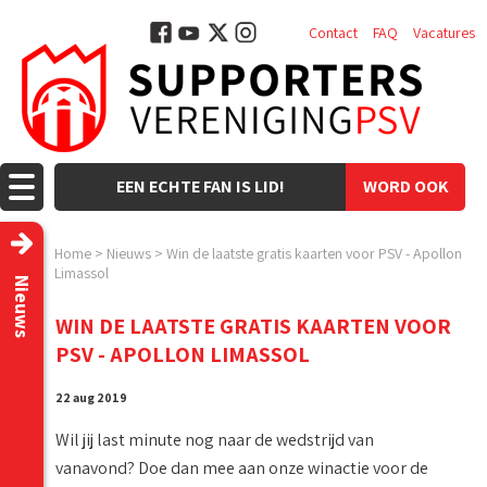
Contact
FAQ
Vacatures
EEN ECHTE FAN IS LID!
WORD OOK
LID!
Home
>
Nieuws
>
Win de laatste gratis kaarten voor PSV - Apollon
Limassol
Nieuws
WIN DE LAATSTE GRATIS KAARTEN VOOR
PSV - APOLLON LIMASSOL
22 aug 2019
Wil jij last minute nog naar de wedstrijd van
vanavond? Doe dan mee aan onze winactie voor de