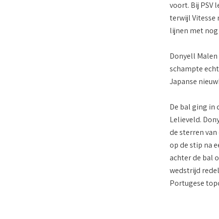
voort. Bij PSV
terwijl Vitess
lijnen met nog 
Donyell Malen w
schampte echte
Japanse nieuwk
De bal ging in
Lelieveld. Dony
de sterren van 
op de stip na 
achter de bal o
wedstrijd redel
Portugese top