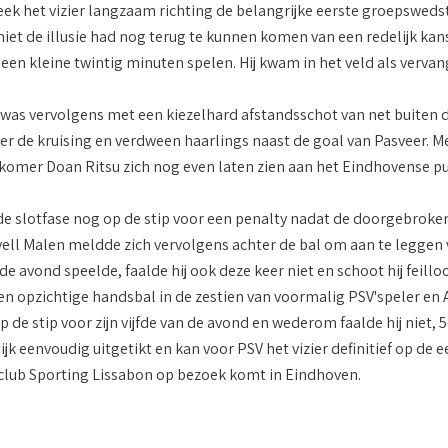
 leek het vizier langzaam richting de belangrijke eerste groepswed
e niet de illusie had nog terug te kunnen komen van een redelijk k
een kleine twintig minuten spelen. Hij kwam in het veld als vervan
as vervolgens met een kiezelhard afstandsschot van net buiten de z
r de kruising en verdween haarlings naast de goal van Pasveer. M
omer Doan Ritsu zich nog even laten zien aan het Eindhovense pu
 de slotfase nog op de stip voor een penalty nadat de doorgebrok
ell Malen meldde zich vervolgens achter de bal om aan te leggen vo
de avond speelde, faalde hij ook deze keer niet en schoot hij feilloo
een opzichtige handsbal in de zestien van voormalig PSV'speler en
p de stip voor zijn vijfde van de avond en wederom faalde hij niet,
ijk eenvoudig uitgetikt en kan voor PSV het vizier definitief op de
club Sporting Lissabon op bezoek komt in Eindhoven.