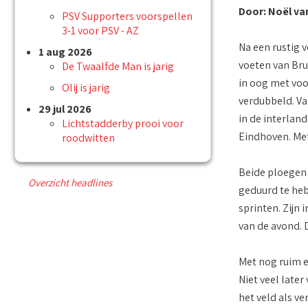
Door: Noël va
PSV Supporters voorspellen
3-1 voor PSV - AZ
Na een rustig 
1 aug 2026
voeten van Bru
De Twaalfde Man is jarig
in oog met voo
Olij is jarig
verdubbeld. Va
29 jul 2026
in de interland
Lichtstadderby prooi voor
Eindhoven. Met
roodwitten
Beide ploegen 
Overzicht headlines
geduurd te heb
sprinten. Zijn
van de avond. D
Met nog ruim e
Niet veel late
het veld als ve