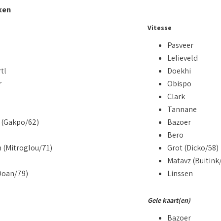
ken
Vitesse
Pasveer
s
Lelieveld
tl
Doekhi
r
Obispo
Clark
Tannane
 (Gakpo/62)
Bazoer
Bero
n (Mitroglou/71)
Grot (Dicko/58)
Matavz (Buitink
Doan/79)
Linssen
Gele kaart(en)
Bazoer