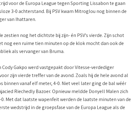
strijd voor de Europa League tegen Sporting Lissabon te gaan
ansloze 3-0 achterstand. Bij PSV kwam Mitroglou nog binnen de
ger van Ihattaren.
estien nog het dichtste bij zijn- én PSV's vierde. Zijn schot
et nog een ruime tien minuten op de klok mocht dan ook de
bliek als vervanger van Bruma.
en Cody Gakpo werd vastgepakt door Vitesse-verdediger
or zijn vierde treffer van de avond. Zoals hij de hele avond al
s binnen vanaf elf meter, 4-0. Niet veel later ging de bal wéér
 Ajacied Riechedly Bazoer. Opnieuw meldde Donyell Malen zich
 5-0. Met dat laatste wapenfeit werden de laatste minuten van de
 eerste wedstrijd in de groepsfase van de Europa League als de