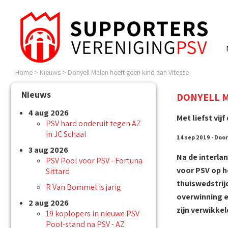
Home
>
Nieuws
>
Donyell Malen heeft geen kind aan Vitesse
Nieuws
DONYELL M
4 aug 2026
Met liefst vi
PSV hard onderuit tegen AZ
in JC Schaal
14 sep 2019 - Door
3 aug 2026
Na de interla
PSV Pool voor PSV - Fortuna
voor PSV op h
Sittard
thuiswedstrij
R Van Bommel is jarig
overwinning en
2 aug 2026
zijn verwikkel
19 koplopers in nieuwe PSV
Pool-stand na PSV - AZ