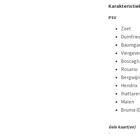
Karakteristie
PSV
Zoet
Dumfrie
Baumgar
Viergeve
Boscagli
Rosario
Bergwijn
Hendrix
Ihattare
Malen
Bruma (
Gele kaart(en)
-