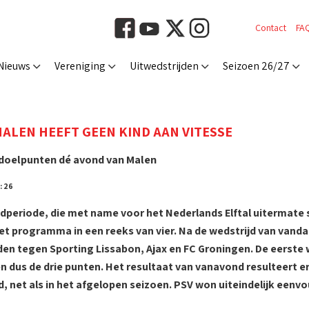
Contact
FA
Nieuws
Vereniging
Uitwedstrijden
Seizoen 26/27
ALEN HEEFT GEEN KIND AAN VITESSE
jf doelpunten dé avond van Malen
: 26
ndperiode, die met name voor het Nederlands Elftal uitermate 
et programma in een reeks van vier. Na de wedstrijd van van
den tegen Sporting Lissabon, Ajax en FC Groningen. De eerste w
 dus de drie punten. Het resultaat van vanavond resulteert eri
d, net als in het afgelopen seizoen. PSV won uiteindelijk eenvo