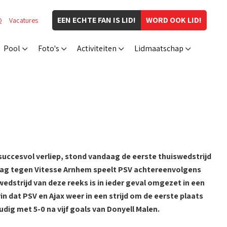
EEN ECHTE FAN IS LID!
WORD OOK LID!
Q
Vacatures
Pool
Foto's
Activiteiten
Lidmaatschap
succesvol verliep, stond vandaag de eerste thuiswedstrijd
daag tegen Vitesse Arnhem speelt PSV achtereenvolgens
edstrijd van deze reeks is in ieder geval omgezet in een
n dat PSV en Ajax weer in een strijd om de eerste plaats
udig met 5-0 na vijf goals van Donyell Malen.