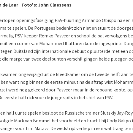
n de Laar Foto's: John Claessens
verlopen openingsfase ging PSV-huurling Armando Obispo na een kle
ma te spelen. De Portugees bedenkt zich niet en stuurt de doorge
rmalig PSV-keeper Remko Pasveer en schoof de bal vervolgens behee
nuit een corner van Mohammed Ihattaren kon de ingesprinte Dony
 tegen Duitsland zijn internationale debuut opluisterde met een doe
 die marge van twee doelpunten verschil gingen beide ploegen oo
kwamen ongewijzigd uit de kleedkamer om de tweede helft aan te 
ben want nog binnen de eerste minuut na de aftrap wist Mohammed 
 inzet werd nog gekeerd door Pasveer maar in de rebound kopte, op
e eerste hattrick voor de jonge spits in het shirt van PSV.
en half uur te spelen besloot de Russische trainer Slutskiy Jay-Ro
r volgde Mark van Bommel het voorbeeld en bracht hij Cody Gakpo 
rvanger voor Tim Matavz. De wedstrijd verliep in een wat traag tem