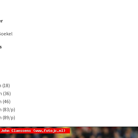
er
Boekel
s
 (18)
n (36)
 (46)
n (83/p)
n (89/p)