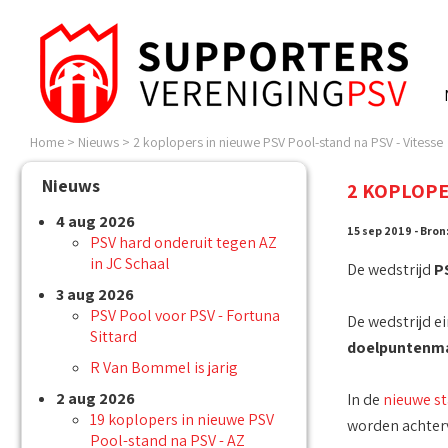
Home
>
Nieuws
>
2 koplopers in nieuwe PSV Pool-stand na PSV - Vitesse
Nieuws
2 KOPLOPE
4 aug 2026
15 sep 2019 - Bron
PSV hard onderuit tegen AZ
in JC Schaal
De wedstrijd
PS
3 aug 2026
PSV Pool voor PSV - Fortuna
De wedstrijd e
Sittard
doelpuntenm
R Van Bommel is jarig
2 aug 2026
In de
nieuwe s
19 koplopers in nieuwe PSV
worden achterv
Pool-stand na PSV - AZ