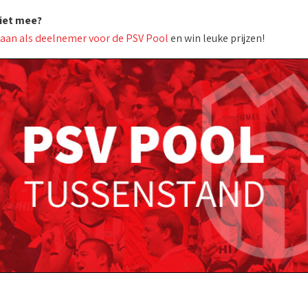
niet mee?
 aan als deelnemer voor de PSV Pool
en win leuke prijzen!