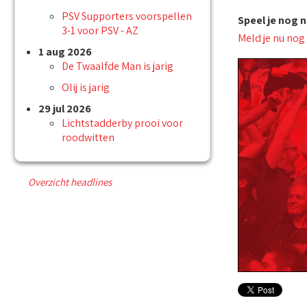
PSV Supporters voorspellen
Speel je nog 
3-1 voor PSV - AZ
Meld je nu nog
1 aug 2026
De Twaalfde Man is jarig
Olij is jarig
29 jul 2026
Lichtstadderby prooi voor
roodwitten
Overzicht headlines