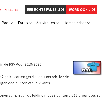
EEN ECHTE FAN IS LID!
WORD OOK LID!
Q
Vacatures
Pool
Foto's
Activiteiten
Lidmaatschap
 in de PSV Pool 2019/2020.
 2 gele kaarten geteld) en
1 verschillende
eigen doelpunten van PSV kant).
nen samen aan de leiding met 78 punten uit 12 prognoses.Ze