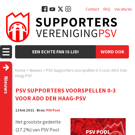
Contact
FAQ
Vacatures
EEN ECHTE FAN IS LID!
WORD OOK
LID!
Home
>
Nieuws
>
PSV Supporters voorspellen 0-3 voor ADO Den
Haag-PSV
Nieuws
PSV SUPPORTERS VOORSPELLEN 0-3
VOOR ADO DEN HAAG-PSV
13 feb 2021 - Bron:
PSV Pool
Het grootste gedeelte
(27.2%) van PSV Pool