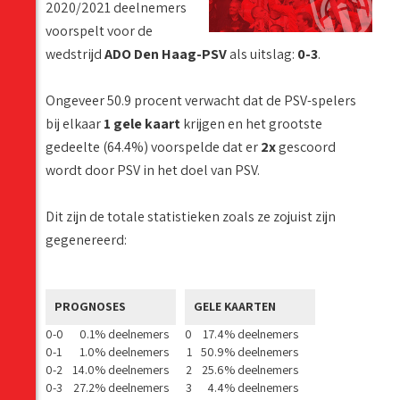
2020/2021 deelnemers
voorspelt voor de
wedstrijd
ADO Den Haag-PSV
als uitslag:
0-3
.
Ongeveer 50.9 procent verwacht dat de PSV-spelers
bij elkaar
1 gele kaart
krijgen en het grootste
gedeelte (64.4%) voorspelde dat er
2x
gescoord
wordt door PSV in het doel van PSV.
Dit zijn de totale statistieken zoals ze zojuist zijn
gegenereerd:
PROGNOSES
GELE KAARTEN
0-0
0.1% deelnemers
0
17.4% deelnemers
0-1
1.0% deelnemers
1
50.9% deelnemers
0-2
14.0% deelnemers
2
25.6% deelnemers
0-3
27.2% deelnemers
3
4.4% deelnemers