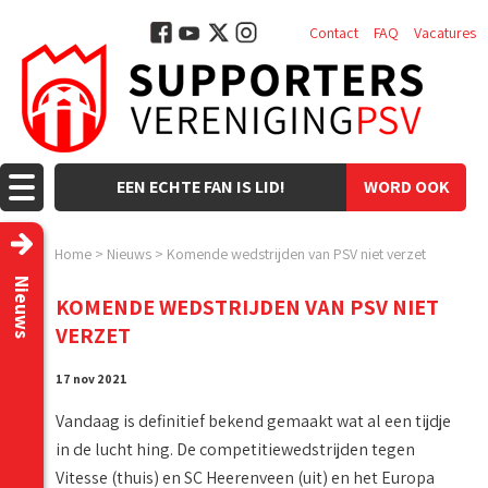
Contact
FAQ
Vacatures
EEN ECHTE FAN IS LID!
WORD OOK
LID!
Home
>
Nieuws
>
Komende wedstrijden van PSV niet verzet
Nieuws
KOMENDE WEDSTRIJDEN VAN PSV NIET
VERZET
17 nov 2021
Vandaag is definitief bekend gemaakt wat al een tijdje
in de lucht hing. De competitiewedstrijden tegen
Vitesse (thuis) en SC Heerenveen (uit) en het Europa