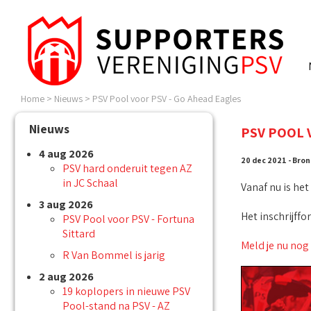
Home
>
Nieuws
>
PSV Pool voor PSV - Go Ahead Eagles
Nieuws
PSV POOL 
4 aug 2026
20 dec 2021 - Bron
PSV hard onderuit tegen AZ
in JC Schaal
Vanaf nu is he
3 aug 2026
Het inschrijffo
PSV Pool voor PSV - Fortuna
Sittard
Meld je nu nog
R Van Bommel is jarig
2 aug 2026
19 koplopers in nieuwe PSV
Pool-stand na PSV - AZ