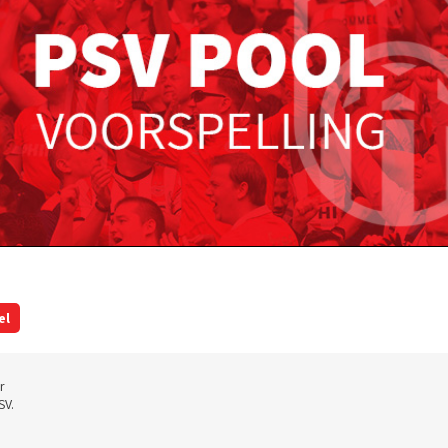
el
r
SV.