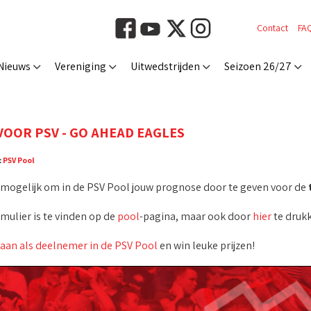
Contact
FA
Nieuws
Vereniging
Uitwedstrijden
Seizoen 26/27
VOOR PSV - GO AHEAD EAGLES
:
PSV Pool
t mogelijk om in de PSV Pool jouw prognose door te geven voor de
rmulier is te vinden op de
pool
-pagina, maar ook door
hier
te drukk
 aan als deelnemer in de PSV Pool
en win leuke prijzen!