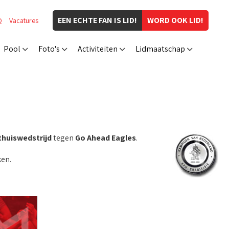
EEN ECHTE FAN IS LID!
WORD OOK LID!
Q
Vacatures
Pool
Foto's
Activiteiten
Lidmaatschap
thuiswedstrijd
tegen
Go Ahead Eagles
.
en.