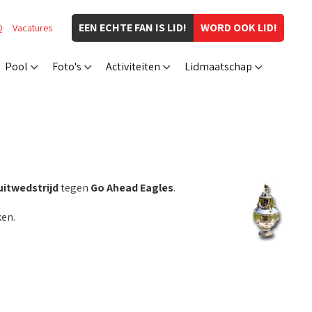
EEN ECHTE FAN IS LID!
WORD OOK LID!
Q
Vacatures
Pool
Foto's
Activiteiten
Lidmaatschap
uitwedstrijd
tegen
Go Ahead Eagles
.
en.