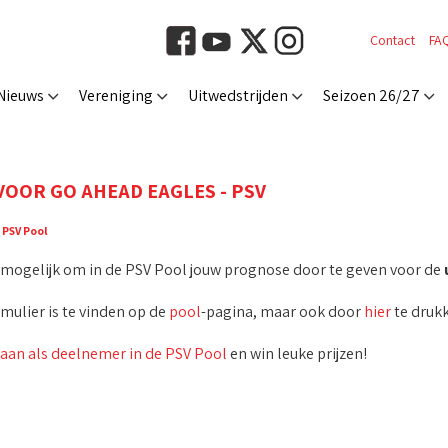
Contact
FA
Nieuws
Vereniging
Uitwedstrijden
Seizoen 26/27
VOOR GO AHEAD EAGLES - PSV
:
PSV Pool
t mogelijk om in de PSV Pool jouw prognose door te geven voor de
rmulier is te vinden op de
pool
-pagina, maar ook door
hier
te drukk
 aan als deelnemer in de PSV Pool
en win leuke prijzen!