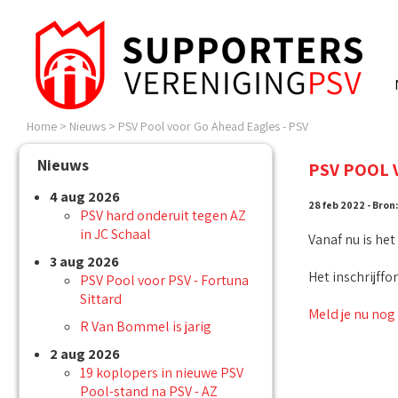
Home
>
Nieuws
>
PSV Pool voor Go Ahead Eagles - PSV
Nieuws
PSV POOL 
4 aug 2026
28 feb 2022 - Bron
PSV hard onderuit tegen AZ
in JC Schaal
Vanaf nu is he
3 aug 2026
Het inschrijffo
PSV Pool voor PSV - Fortuna
Sittard
Meld je nu nog
R Van Bommel is jarig
2 aug 2026
19 koplopers in nieuwe PSV
Pool-stand na PSV - AZ