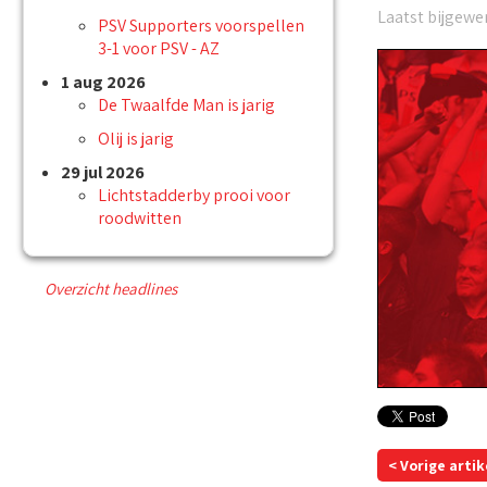
Laatst bijgewer
PSV Supporters voorspellen
3-1 voor PSV - AZ
1 aug 2026
De Twaalfde Man is jarig
Olij is jarig
29 jul 2026
Lichtstadderby prooi voor
roodwitten
Overzicht headlines
< Vorige artik