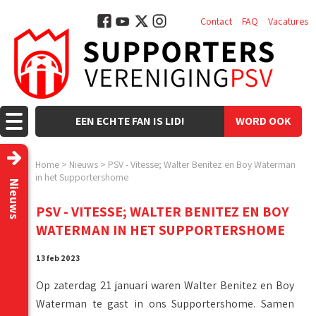
Contact
FAQ
Vacatures
EEN ECHTE FAN IS LID!
WORD OOK
LID!
Home
>
Nieuws
>
PSV - Vitesse; Walter Benitez en Boy Waterman
in het Supportershome
Nieuws
PSV - VITESSE; WALTER BENITEZ EN BOY
WATERMAN IN HET SUPPORTERSHOME
13 feb 2023
Op zaterdag 21 januari waren Walter Benitez en Boy
Waterman te gast in ons Supportershome. Samen