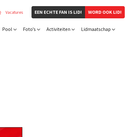
EEN ECHTE FAN IS LID!
WORD OOK LID!
Q
Vacatures
Pool
Foto's
Activiteiten
Lidmaatschap