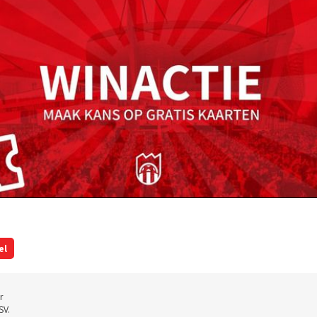
el
r
SV.