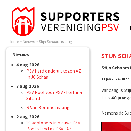
Home
>
Nieuws
>
Stijn Schaars is jarig
Nieuws
STIJN SCHA
4 aug 2026
Stijn Schaars 
PSV hard onderuit tegen AZ
in JC Schaal
11 jan 2024 - Bron:
3 aug 2026
Vandaag is Stij
PSV Pool voor PSV - Fortuna
Hij is
40 jaar
ge
Sittard
R Van Bommel is jarig
Namens de Supp
2 aug 2026
19 koplopers in nieuwe PSV
Pool-stand na PSV - AZ