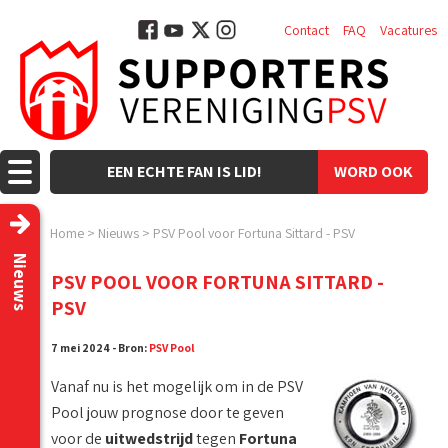
Contact
FAQ
Vacatures
EEN ECHTE FAN IS LID!
WORD OOK
LID!
Home
>
Nieuws
>
PSV Pool voor Fortuna Sittard - PSV
Nieuws
PSV POOL VOOR FORTUNA SITTARD -
PSV
7 mei 2024 - Bron:
PSV Pool
Vanaf nu is het mogelijk om in de PSV
Pool jouw prognose door te geven
voor de
uitwedstrijd
tegen
Fortuna