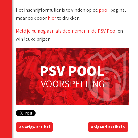
Het inschrijfformulier is te vinden op de
pool
-pagina,
maar ook door
hier
te drukken.
Meld je nu nog aan als deelnemer in de PSV Pool
en
win leuke prijzen!
< Vorige artikel
Volgend artikel >