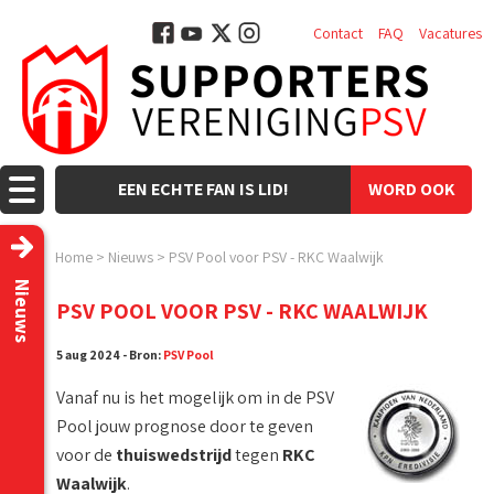
Contact
FAQ
Vacatures
EEN ECHTE FAN IS LID!
WORD OOK
LID!
Home
>
Nieuws
>
PSV Pool voor PSV - RKC Waalwijk
Nieuws
PSV POOL VOOR PSV - RKC WAALWIJK
5 aug 2024 - Bron:
PSV Pool
Vanaf nu is het mogelijk om in de PSV
Pool jouw prognose door te geven
voor de
thuiswedstrijd
tegen
RKC
Waalwijk
.